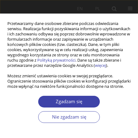
EN
PL
Przetwarzamy dane osobowe zbierane podczas odwiedzania
serwisu. Realizacja funkcji pozyskiwania informacji o użytkownikach
i ich zachowaniu odbywa się poprzez dobrowolnie wprowadzone w
formularzach informacje oraz zapisywanie w urządzeniach
końcowych plików cookies (tzw. ciasteczka). Dane, w tym pliki
cookies, wykorzystywane są w celu realizacji usług, zapewnienia
Autor
Cezary Włodarczyk
wygodnego korzystania ze strony oraz w celu monitorowania
ruchu zgodnie z
Polityką prywatności
. Dane są także zbierane i
przetwarzane przez narzędzie Google Analytics (
więcej
).
STUDIA
Możesz zmienić ustawienia cookies w swojej przeglądarce.
Ograniczenie stosowania plików cookies w konfiguracji przeglądarki
Wykorzystanie programu policy maker w polityce
może wpłynąć na niektóre funkcjonalności dostępne na stronie.
zdrowotnej. Niektóre aspekty wdrażania reformy
opieki zdrowotnej w Polsce
Zgadzam się
Cezary W. Włodarczyk
,
Iwona Koprowska
Problemy Polityki Społecznej 2000;2:63-87
Nie zgadzam się
Statystyki
Streszczenie
Artykuł
(PDF)