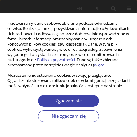
EN
PL
Przetwarzamy dane osobowe zbierane podczas odwiedzania
serwisu. Realizacja funkcji pozyskiwania informacji o użytkownikach
i ich zachowaniu odbywa się poprzez dobrowolnie wprowadzone w
formularzach informacje oraz zapisywanie w urządzeniach
końcowych plików cookies (tzw. ciasteczka). Dane, w tym pliki
cookies, wykorzystywane są w celu realizacji usług, zapewnienia
Autor
Beata Tokarz-Kamińska
wygodnego korzystania ze strony oraz w celu monitorowania
ruchu zgodnie z
Polityką prywatności
. Dane są także zbierane i
przetwarzane przez narzędzie Google Analytics (
więcej
).
Z WARSZTATÓW BADAWCZYCH
Możesz zmienić ustawienia cookies w swojej przeglądarce.
Ograniczenie stosowania plików cookies w konfiguracji przeglądarki
Dobre praktyki w działaniach
może wpłynąć na niektóre funkcjonalności dostępne na stronie.
międzypokoleniowych na podstawie
doświadczeń programu „Seniorzy w akcji”
Zgadzam się
Beata Tokarz-Kamińska
,
Łucja Krzyżanowska
Problemy Polityki Społecznej 2012;17:167-181
Nie zgadzam się
Statystyki
Streszczenie
Artykuł
(PDF)