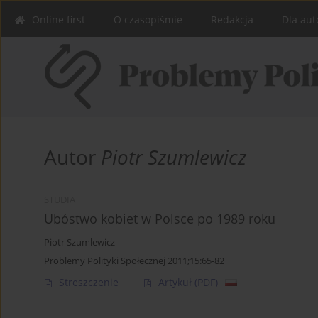
Online first
O czasopiśmie
Redakcja
Dla aut
Autor
Piotr Szumlewicz
STUDIA
Ubóstwo kobiet w Polsce po 1989 roku
Piotr Szumlewicz
Problemy Polityki Społecznej 2011;15:65-82
Streszczenie
Artykuł
(PDF)