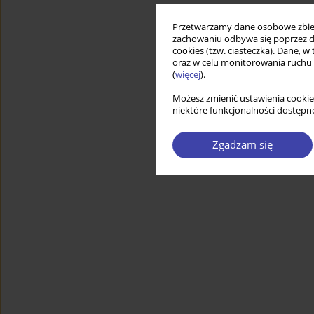
Przetwarzamy dane osobowe zbiera
zachowaniu odbywa się poprzez d
cookies (tzw. ciasteczka). Dane, w
oraz w celu monitorowania ruchu
(
więcej
).
Możesz zmienić ustawienia cookie
niektóre funkcjonalności dostępne
Zgadzam się