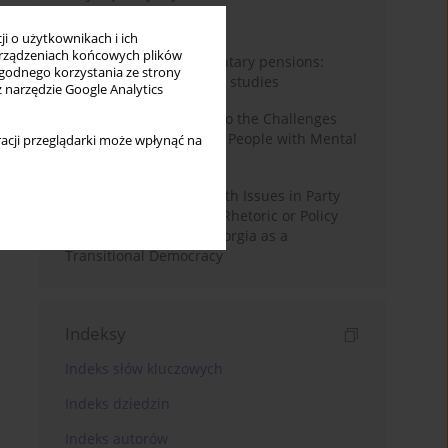
Miesiąc
Rok
i o użytkownikach i ich
rządzeniach końcowych plików
Auto-enrolment in voluntary pensions:
wygodnego korzystania ze strony
Comparative OECD case studies
z narzędzie Google Analytics
Bibliometric Insights into the Challenges
and Needs of Homeless People with Mental
acji przeglądarki może wpłynąć na
Disorders
The Politicisation of Youth Issues in Party
Programmes: Symbolic Rhetoric or Policy
Priority? The Case of Georgia as a
Transitional Democracy
Indeksy
Indeks słów kluczowych
Indeks dziedzin
Indeks autorów