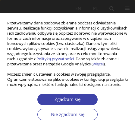
EN
PL
Przetwarzamy dane osobowe zbierane podczas odwiedzania
serwisu. Realizacja funkcji pozyskiwania informacji o użytkownikach
i ich zachowaniu odbywa się poprzez dobrowolnie wprowadzone w
formularzach informacje oraz zapisywanie w urządzeniach
końcowych plików cookies (tzw. ciasteczka). Dane, w tym pliki
cookies, wykorzystywane są w celu realizacji usług, zapewnienia
Autor
Tomasz Szlendak
wygodnego korzystania ze strony oraz w celu monitorowania
ruchu zgodnie z
Polityką prywatności
. Dane są także zbierane i
przetwarzane przez narzędzie Google Analytics (
więcej
).
PRACA ORYGINALNA
Możesz zmienić ustawienia cookies w swojej przeglądarce.
Fulfilled promise or a tool of political rhetoric?
Ograniczenie stosowania plików cookies w konfiguracji przeglądarki
Analysis of the consequences of the Polish “500+
może wpłynąć na niektóre funkcjonalności dostępne na stronie.
Family” Program
Zgadzam się
Arkadiusz Karwacki
,
Tomasz Szlendak
Problemy Polityki Społecznej 2020;51:75-98
Nie zgadzam się
DOI
:
https://doi.org/10.31971/pps/131160
Statystyki
Streszczenie
Artykuł
(PDF)