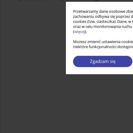
Przetwarzamy dane osobowe zbiera
zachowaniu odbywa się poprzez d
cookies (tzw. ciasteczka). Dane, w
oraz w celu monitorowania ruchu
(
więcej
).
Możesz zmienić ustawienia cookie
niektóre funkcjonalności dostępne
Zgadzam się