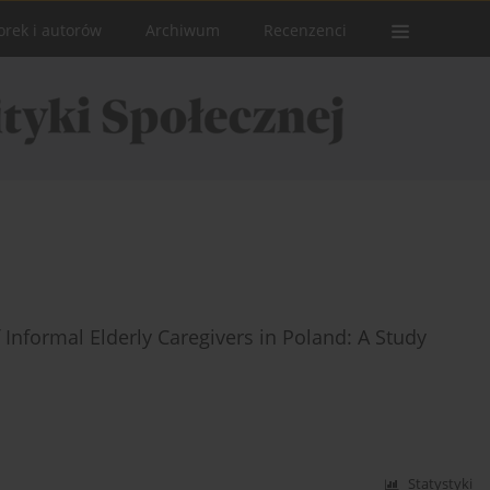
orek i autorów
Archiwum
Recenzenci
f Informal Elderly Caregivers in Poland: A Study
Statystyki