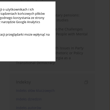
Miesiąc
Rok
i o użytkownikach i ich
rządzeniach końcowych plików
Auto-enrolment in voluntary pensions:
wygodnego korzystania ze strony
Comparative OECD case studies
z narzędzie Google Analytics
Bibliometric Insights into the Challenges
and Needs of Homeless People with Mental
acji przeglądarki może wpłynąć na
Disorders
The Politicisation of Youth Issues in Party
Programmes: Symbolic Rhetoric or Policy
Priority? The Case of Georgia as a
Transitional Democracy
Indeksy
Indeks słów kluczowych
Indeks dziedzin
Indeks autorów