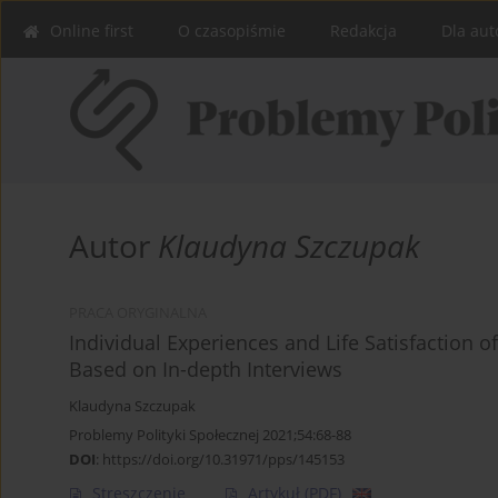
Online first
O czasopiśmie
Redakcja
Dla aut
Autor
Klaudyna Szczupak
PRACA ORYGINALNA
Individual Experiences and Life Satisfaction o
Based on In-depth Interviews
Klaudyna Szczupak
Problemy Polityki Społecznej 2021;54:68-88
DOI
:
https://doi.org/10.31971/pps/145153
Streszczenie
Artykuł
(PDF)