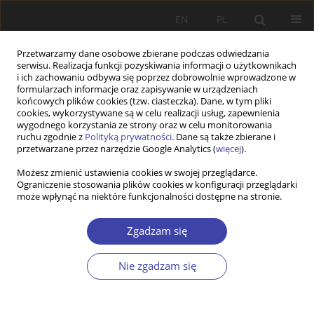
EN
PL
Przetwarzamy dane osobowe zbierane podczas odwiedzania
serwisu. Realizacja funkcji pozyskiwania informacji o użytkownikach
i ich zachowaniu odbywa się poprzez dobrowolnie wprowadzone w
formularzach informacje oraz zapisywanie w urządzeniach
końcowych plików cookies (tzw. ciasteczka). Dane, w tym pliki
cookies, wykorzystywane są w celu realizacji usług, zapewnienia
Autor
Paweł Szaniawski
wygodnego korzystania ze strony oraz w celu monitorowania
ruchu zgodnie z
Polityką prywatności
. Dane są także zbierane i
przetwarzane przez narzędzie Google Analytics (
więcej
).
INNE
Możesz zmienić ustawienia cookies w swojej przeglądarce.
Ograniczenie stosowania plików cookies w konfiguracji przeglądarki
Konferencja poświęcona polityce integracyjnej
może wpłynąć na niektóre funkcjonalności dostępne na stronie.
wobec wybranych grup cudzoziemców w Polsce i
w Niemczech
Zgadzam się
Paweł Szaniawski
Problemy Polityki Społecznej 2013;21:197-204
Nie zgadzam się
Statystyki
Artykuł
(PDF)