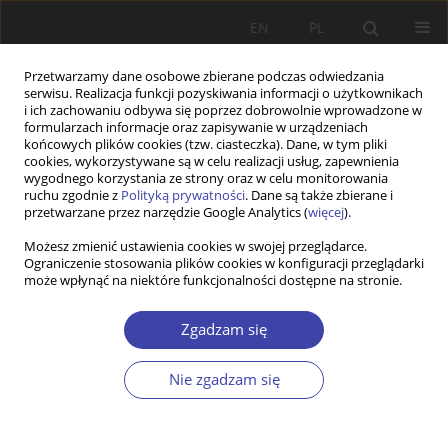
EN
PL
Przetwarzamy dane osobowe zbierane podczas odwiedzania
serwisu. Realizacja funkcji pozyskiwania informacji o użytkownikach
i ich zachowaniu odbywa się poprzez dobrowolnie wprowadzone w
formularzach informacje oraz zapisywanie w urządzeniach
końcowych plików cookies (tzw. ciasteczka). Dane, w tym pliki
cookies, wykorzystywane są w celu realizacji usług, zapewnienia
Autor
Simona Stanescu
wygodnego korzystania ze strony oraz w celu monitorowania
ruchu zgodnie z
Polityką prywatności
. Dane są także zbierane i
przetwarzane przez narzędzie Google Analytics (
więcej
).
STUDIA
Możesz zmienić ustawienia cookies w swojej przeglądarce.
Ograniczenie stosowania plików cookies w konfiguracji przeglądarki
Romanian welfare state: Lessons learned from 30
może wpłynąć na niektóre funkcjonalności dostępne na stronie.
years of post-communist experience
Malina Voicu
,
Simona Stanescu
Zgadzam się
Problemy Polityki Społecznej 2019;47:73-93
DOI
:
https://doi.org/10.31971/16401808.47.4.2019.4
Nie zgadzam się
Statystyki
Streszczenie
Artykuł
(PDF)