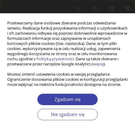
EN
PL
Przetwarzamy dane osobowe zbierane podczas odwiedzania
serwisu. Realizacja funkcji pozyskiwania informacji o użytkownikach
i ich zachowaniu odbywa się poprzez dobrowolnie wprowadzone w
formularzach informacje oraz zapisywanie w urządzeniach
końcowych plików cookies (tzw. ciasteczka). Dane, w tym pliki
cookies, wykorzystywane są w celu realizacji usług, zapewnienia
Autor
Jan Sowa
wygodnego korzystania ze strony oraz w celu monitorowania
ruchu zgodnie z
Polityką prywatności
. Dane są także zbierane i
przetwarzane przez narzędzie Google Analytics (
więcej
).
STUDIA
Możesz zmienić ustawienia cookies w swojej przeglądarce.
Ograniczenie stosowania plików cookies w konfiguracji przeglądarki
Obywatele i konsumenci. Wolny rynek,
może wpłynąć na niektóre funkcjonalności dostępne na stronie.
demokracja i społeczeństwo obywatelskie w
epoce turbokapitalizmu
Zgadzam się
Jan Sowa
Problemy Polityki Społecznej 2007;10:89-107
Nie zgadzam się
Statystyki
Streszczenie
Artykuł
(PDF)