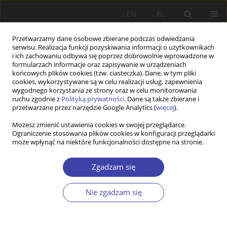
EN
PL
Przetwarzamy dane osobowe zbierane podczas odwiedzania
serwisu. Realizacja funkcji pozyskiwania informacji o użytkownikach
i ich zachowaniu odbywa się poprzez dobrowolnie wprowadzone w
formularzach informacje oraz zapisywanie w urządzeniach
końcowych plików cookies (tzw. ciasteczka). Dane, w tym pliki
cookies, wykorzystywane są w celu realizacji usług, zapewnienia
Autor
Daiva Skuciene
wygodnego korzystania ze strony oraz w celu monitorowania
ruchu zgodnie z
Polityką prywatności
. Dane są także zbierane i
przetwarzane przez narzędzie Google Analytics (
więcej
).
PRACA ORYGINALNA
Możesz zmienić ustawienia cookies w swojej przeglądarce.
Ograniczenie stosowania plików cookies w konfiguracji przeglądarki
Paid Parental Leave and Reconciliation of
może wpłynąć na niektóre funkcjonalności dostępne na stronie.
Childcare and Work in Lithuania
Daiva Skuciene
,
Ruta Braziene
Zgadzam się
Problemy Polityki Społecznej 2021;55:7-23
DOI
:
https://doi.org/10.31971/pps/146954
Nie zgadzam się
Statystyki
Streszczenie
Artykuł
(PDF)