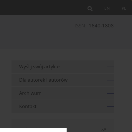
EN
PL
ISSN:
1640-1808
Wyślij swój artykuł
Dla autorek i autorów
Archiwum
Kontakt
Najczęściej czytane