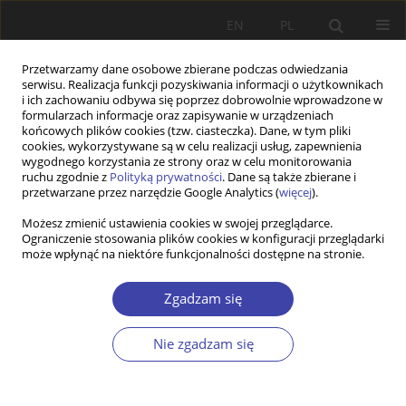
EN
PL
Przetwarzamy dane osobowe zbierane podczas odwiedzania
serwisu. Realizacja funkcji pozyskiwania informacji o użytkownikach
i ich zachowaniu odbywa się poprzez dobrowolnie wprowadzone w
formularzach informacje oraz zapisywanie w urządzeniach
końcowych plików cookies (tzw. ciasteczka). Dane, w tym pliki
cookies, wykorzystywane są w celu realizacji usług, zapewnienia
Autor
Zdzisław Sadowski
wygodnego korzystania ze strony oraz w celu monitorowania
ruchu zgodnie z
Polityką prywatności
. Dane są także zbierane i
przetwarzane przez narzędzie Google Analytics (
więcej
).
FORUM
Możesz zmienić ustawienia cookies w swojej przeglądarce.
Ograniczenie stosowania plików cookies w konfiguracji przeglądarki
Pytania o ład społeczny: Zdzisław Sadowski,
może wpłynąć na niektóre funkcjonalności dostępne na stronie.
Aktywna rola państwa
Zdzisław Sadowski
Zgadzam się
Problemy Polityki Społecznej 2004;6:108-113
Statystyki
Nie zgadzam się
Artykuł
(PDF)