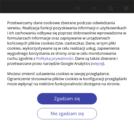
EN
PL
Przetwarzamy dane osobowe zbierane podczas odwiedzania
serwisu. Realizacja funkcji pozyskiwania informacji o użytkownikach
i ich zachowaniu odbywa się poprzez dobrowolnie wprowadzone w
formularzach informacje oraz zapisywanie w urządzeniach
końcowych plików cookies (tzw. ciasteczka). Dane, w tym pliki
cookies, wykorzystywane są w celu realizacji usług, zapewnienia
Autor
Andrzej Sadowski
wygodnego korzystania ze strony oraz w celu monitorowania
ruchu zgodnie z
Polityką prywatności
. Dane są także zbierane i
przetwarzane przez narzędzie Google Analytics (
więcej
).
FORUM
Możesz zmienić ustawienia cookies w swojej przeglądarce.
Ograniczenie stosowania plików cookies w konfiguracji przeglądarki
Pytania o ład społeczny: Andrzej Sadowski, Czy
może wpłynąć na niektóre funkcjonalności dostępne na stronie.
jest nam potrzebna wielka idea modernizacji
Polski?
Zgadzam się
Andrzej Sadowski
Problemy Polityki Społecznej 2004;6:103-107
Nie zgadzam się
Statystyki
Artykuł
(PDF)