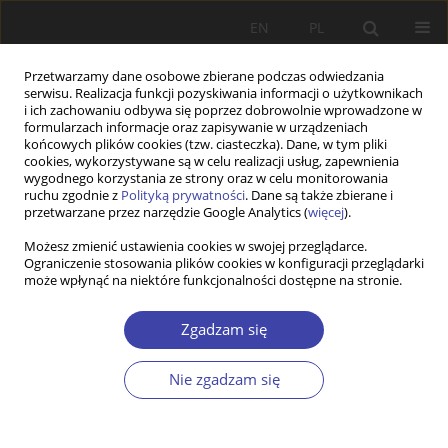
EN
PL
Przetwarzamy dane osobowe zbierane podczas odwiedzania
serwisu. Realizacja funkcji pozyskiwania informacji o użytkownikach
i ich zachowaniu odbywa się poprzez dobrowolnie wprowadzone w
formularzach informacje oraz zapisywanie w urządzeniach
końcowych plików cookies (tzw. ciasteczka). Dane, w tym pliki
cookies, wykorzystywane są w celu realizacji usług, zapewnienia
Autor
Mateusz Rodak
wygodnego korzystania ze strony oraz w celu monitorowania
ruchu zgodnie z
Polityką prywatności
. Dane są także zbierane i
przetwarzane przez narzędzie Google Analytics (
więcej
).
Z WARSZTATÓW BADAWCZYCH
Możesz zmienić ustawienia cookies w swojej przeglądarce.
Ograniczenie stosowania plików cookies w konfiguracji przeglądarki
Schroniska dla bezdomnych w międzywojennej
może wpłynąć na niektóre funkcjonalności dostępne na stronie.
Warszawie
Mateusz Rodak
Zgadzam się
Problemy Polityki Społecznej 2011;15:99-115
Statystyki
Nie zgadzam się
Streszczenie
Artykuł
(PDF)