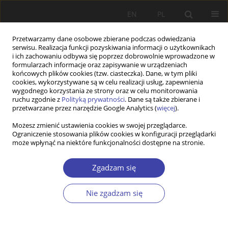
EN
PL
Przetwarzamy dane osobowe zbierane podczas odwiedzania
serwisu. Realizacja funkcji pozyskiwania informacji o użytkownikach
i ich zachowaniu odbywa się poprzez dobrowolnie wprowadzone w
formularzach informacje oraz zapisywanie w urządzeniach
końcowych plików cookies (tzw. ciasteczka). Dane, w tym pliki
cookies, wykorzystywane są w celu realizacji usług, zapewnienia
Autor
Joanna Ratajczak
wygodnego korzystania ze strony oraz w celu monitorowania
ruchu zgodnie z
Polityką prywatności
. Dane są także zbierane i
przetwarzane przez narzędzie Google Analytics (
więcej
).
Minimum pension as the instrument for
Możesz zmienić ustawienia cookies w swojej przeglądarce.
Ograniczenie stosowania plików cookies w konfiguracji przeglądarki
protection of old people against poverty in
może wpłynąć na niektóre funkcjonalności dostępne na stronie.
Poland
Joanna Ratajczak
,
Marcin Bartkowiak
Zgadzam się
Problemy Polityki Społecznej 2021;53:54-73
DOI
:
https://doi.org/10.31971/pps/137911
Nie zgadzam się
Statystyki
Streszczenie
Artykuł
(PDF)