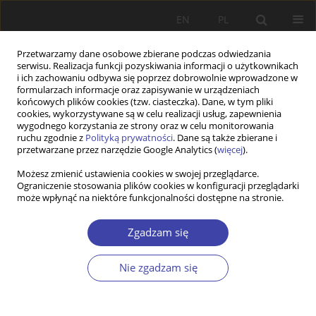
EN
PL
Przetwarzamy dane osobowe zbierane podczas odwiedzania
serwisu. Realizacja funkcji pozyskiwania informacji o użytkownikach
i ich zachowaniu odbywa się poprzez dobrowolnie wprowadzone w
formularzach informacje oraz zapisywanie w urządzeniach
końcowych plików cookies (tzw. ciasteczka). Dane, w tym pliki
cookies, wykorzystywane są w celu realizacji usług, zapewnienia
Autor
Mihai Christopher Marian
wygodnego korzystania ze strony oraz w celu monitorowania
ruchu zgodnie z
Polityką prywatności
. Dane są także zbierane i
Radovici
przetwarzane przez narzędzie Google Analytics (
więcej
).
Możesz zmienić ustawienia cookies w swojej przeglądarce.
Ograniczenie stosowania plików cookies w konfiguracji przeglądarki
From “United in Exploitation” To “United in
może wpłynąć na niektóre funkcjonalności dostępne na stronie.
Diversity”: Postcolonial Perspectives Regarding
Europe’s Economic Migration Fluxes
Zgadzam się
Atahan Demirkol
,
Mihai Christopher Marian Radovici
Nie zgadzam się
Problemy Polityki Społecznej 2024;67(4):1-22
DOI
:
https://doi.org/10.31971/pps/183491
Statystyki