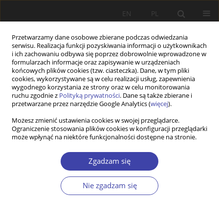
EN
PL
Przetwarzamy dane osobowe zbierane podczas odwiedzania
serwisu. Realizacja funkcji pozyskiwania informacji o użytkownikach
i ich zachowaniu odbywa się poprzez dobrowolnie wprowadzone w
formularzach informacje oraz zapisywanie w urządzeniach
końcowych plików cookies (tzw. ciasteczka). Dane, w tym pliki
cookies, wykorzystywane są w celu realizacji usług, zapewnienia
Autor
Paula Pustułka
wygodnego korzystania ze strony oraz w celu monitorowania
ruchu zgodnie z
Polityką prywatności
. Dane są także zbierane i
przetwarzane przez narzędzie Google Analytics (
więcej
).
Different methods – lasting tensions: exploring
Możesz zmienić ustawienia cookies w swojej przeglądarce.
familial pragmatism through a methodological
Ograniczenie stosowania plików cookies w konfiguracji przeglądarki
lens
może wpłynąć na niektóre funkcjonalności dostępne na stronie.
Paula Pustułka
,
Małgorzata Sikorska
Zgadzam się
Problemy Polityki Społecznej 2023;62(3):1-13
DOI
:
https://doi.org/10.31971/pps/176822
Nie zgadzam się
Statystyki
Artykuł
(PDF)