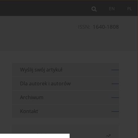
EN
PL
ISSN:
1640-1808
Wyślij swój artykuł
Dla autorek i autorów
Archiwum
Kontakt
Najczęściej czytane