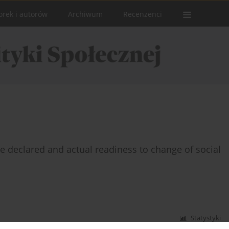
orek i autorów
Archiwum
Recenzenci
e declared and actual readiness to change of social
Statystyki