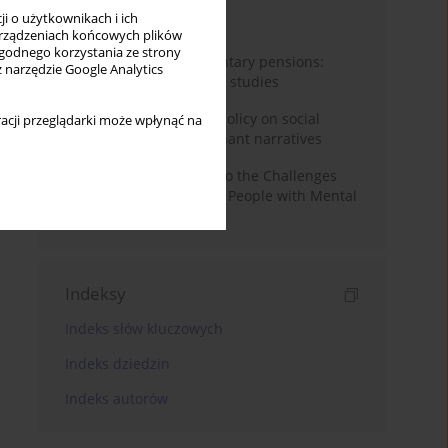
i o użytkownikach i ich
Miesiąc
Rok
rządzeniach końcowych plików
wygodnego korzystania ze strony
Auto-enrolment in voluntary pensions:
z narzędzie Google Analytics
Comparative OECD case studies
Delegitimizing climate policy on social
acji przeglądarki może wpłynąć na
media platforms: Dominant narratives
Bibliometric Insights into the Challenges
and Needs of Homeless People with Mental
Disorders
Indeksy
Indeks słów kluczowych
Indeks dziedzin
Indeks autorów