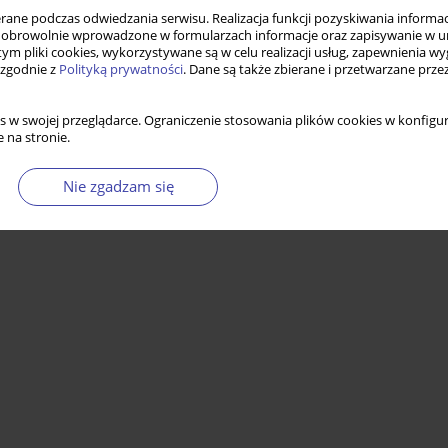
ne podczas odwiedzania serwisu. Realizacja funkcji pozyskiwania informacj
obrowolnie wprowadzone w formularzach informacje oraz zapisywanie w u
 tym pliki cookies, wykorzystywane są w celu realizacji usług, zapewnienia 
ecznych i familiologicznych. Konteksty teoretyczne
 zgodnie z
Polityką prywatności
. Dane są także zbierane i przetwarzane prze
s w swojej przeglądarce. Ograniczenie stosowania plików cookies w konfigur
 na stronie.
Statystyki
Nie zgadzam się