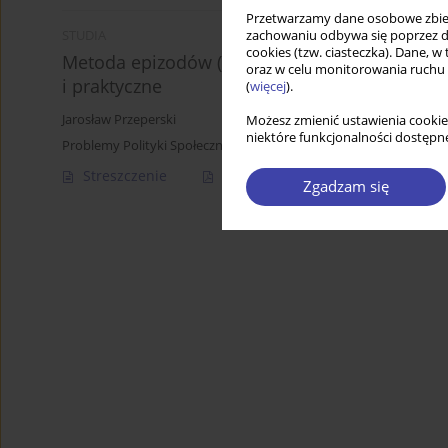
Przetwarzamy dane osobowe zbiera
zachowaniu odbywa się poprzez d
STUDIA
cookies (tzw. ciasteczka). Dane, w
Metoda epizodów (vignettes) w badaniach społ
oraz w celu monitorowania ruchu
i praktyczne
(
więcej
).
Jarosław Przeperski
Możesz zmienić ustawienia cookie
niektóre funkcjonalności dostępne
Problemy Polityki Społecznej 2018;42:53-67
Streszczenie
Artykuł
(PDF)
Zgadzam się