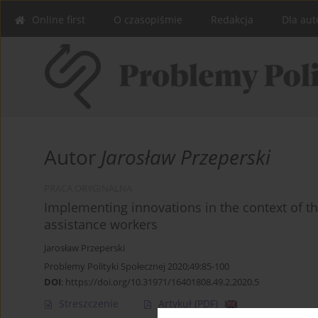
Online first
O czasopiśmie
Redakcja
Dla aut
Autor
Jarosław Przeperski
PRACA ORYGINALNA
Implementing innovations in the context of th
assistance workers
Jarosław Przeperski
Problemy Polityki Społecznej 2020;49:85-100
DOI
:
https://doi.org/10.31971/16401808.49.2.2020.5
Streszczenie
Artykuł
(PDF)