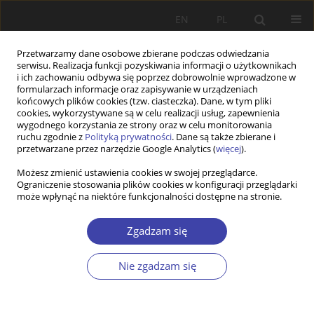
EN
PL
Przetwarzamy dane osobowe zbierane podczas odwiedzania
serwisu. Realizacja funkcji pozyskiwania informacji o użytkownikach
i ich zachowaniu odbywa się poprzez dobrowolnie wprowadzone w
formularzach informacje oraz zapisywanie w urządzeniach
końcowych plików cookies (tzw. ciasteczka). Dane, w tym pliki
cookies, wykorzystywane są w celu realizacji usług, zapewnienia
Autor
Konrad Pędziwiatr
wygodnego korzystania ze strony oraz w celu monitorowania
ruchu zgodnie z
Polityką prywatności
. Dane są także zbierane i
przetwarzane przez narzędzie Google Analytics (
więcej
).
The reception and integration of refugees from
Możesz zmienić ustawienia cookies w swojej przeglądarce.
Ograniczenie stosowania plików cookies w konfiguracji przeglądarki
Ukraine in Poland, Czechia, Slovakia and Hungary
może wpłynąć na niektóre funkcjonalności dostępne na stronie.
– the New Immigration Destinations of Central
Europe
Zgadzam się
Konrad Pędziwiatr
,
Wiktor Magdziarz
Problemy Polityki Społecznej 2022;59(4):345-377
Nie zgadzam się
DOI
:
https://doi.org/10.31971/pps/162968
Statystyki