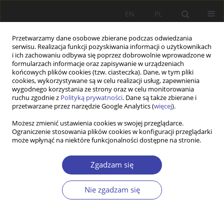
EN
PL
Przetwarzamy dane osobowe zbierane podczas odwiedzania
serwisu. Realizacja funkcji pozyskiwania informacji o użytkownikach
i ich zachowaniu odbywa się poprzez dobrowolnie wprowadzone w
formularzach informacje oraz zapisywanie w urządzeniach
końcowych plików cookies (tzw. ciasteczka). Dane, w tym pliki
cookies, wykorzystywane są w celu realizacji usług, zapewnienia
Autor
Łukasz Łotocki
wygodnego korzystania ze strony oraz w celu monitorowania
ruchu zgodnie z
Polityką prywatności
. Dane są także zbierane i
przetwarzane przez narzędzie Google Analytics (
więcej
).
STUDIA
Możesz zmienić ustawienia cookies w swojej przeglądarce.
Barwy jesieni życia. O społeczno-kulturowym
Ograniczenie stosowania plików cookies w konfiguracji przeglądarki
obrazie starości
może wpłynąć na niektóre funkcjonalności dostępne na stronie.
Łukasz Łotocki
Zgadzam się
Problemy Polityki Społecznej 2012;17:131-146
Statystyki
Nie zgadzam się
Streszczenie
Artykuł
(PDF)
Z WARSZTATÓW BADAWCZYCH