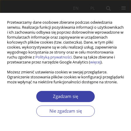
EN
PL
Przetwarzamy dane osobowe zbierane podczas odwiedzania
serwisu. Realizacja funkcji pozyskiwania informacji o użytkownikach
i ich zachowaniu odbywa się poprzez dobrowolnie wprowadzone w
formularzach informacje oraz zapisywanie w urządzeniach
końcowych plików cookies (tzw. ciasteczka). Dane, w tym pliki
cookies, wykorzystywane są w celu realizacji usług, zapewnienia
Autor
Monika Oliwa-Ciesielska
wygodnego korzystania ze strony oraz w celu monitorowania
ruchu zgodnie z
Polityką prywatności
. Dane są także zbierane i
przetwarzane przez narzędzie Google Analytics (
więcej
).
STUDIA
Możesz zmienić ustawienia cookies w swojej przeglądarce.
Ograniczenie stosowania plików cookies w konfiguracji przeglądarki
Marginalizacja i wykluczenie społeczne jako
może wpłynąć na niektóre funkcjonalności dostępne na stronie.
trwałe cechy rzeczywistości społecznej
Monika Oliwa-Ciesielska
Zgadzam się
Problemy Polityki Społecznej 2016;35:109-125
Statystyki
Nie zgadzam się
Streszczenie
Artykuł
(PDF)