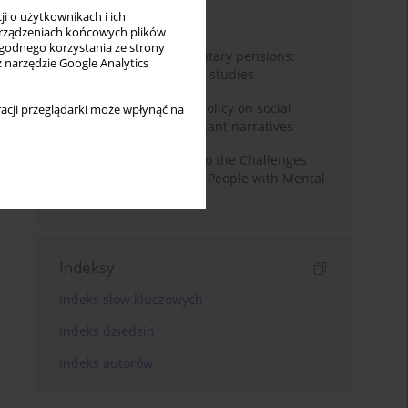
i o użytkownikach i ich
Miesiąc
Rok
rządzeniach końcowych plików
wygodnego korzystania ze strony
Auto-enrolment in voluntary pensions:
z narzędzie Google Analytics
Comparative OECD case studies
Delegitimizing climate policy on social
acji przeglądarki może wpłynąć na
media platforms: Dominant narratives
Bibliometric Insights into the Challenges
and Needs of Homeless People with Mental
Disorders
Indeksy
Indeks słów kluczowych
Indeks dziedzin
Indeks autorów