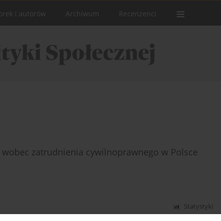
orek i autorów
Archiwum
Recenzenci
ne wobec zatrudnienia cywilnoprawnego w Polsce
Statystyki