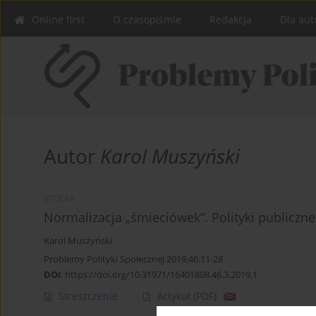
Online first
O czasopiśmie
Redakcja
Dla aut
Autor
Karol Muszyński
STUDIA
Normalizacja „śmieciówek”. Polityki publicz
Karol Muszyński
Problemy Polityki Społecznej 2019;46:11-28
DOI
:
https://doi.org/10.31971/16401808.46.3.2019.1
Streszczenie
Artykuł
(PDF)