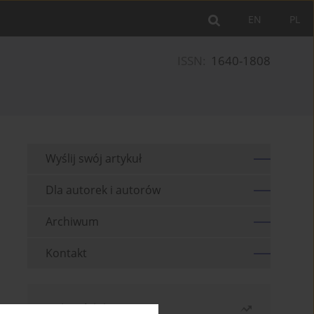
EN
PL
ISSN:
1640-1808
Wyślij swój artykuł
Dla autorek i autorów
Archiwum
Kontakt
Najczęściej czytane