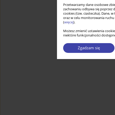
Przetwarzamy dane osobowe zbiera
zachowaniu odbywa się poprzez d
cookies (tzw. ciasteczka). Dane, w
oraz w celu monitorowania ruchu
(
więcej
).
Możesz zmienić ustawienia cookie
niektóre funkcjonalności dostępne
Zgadzam się