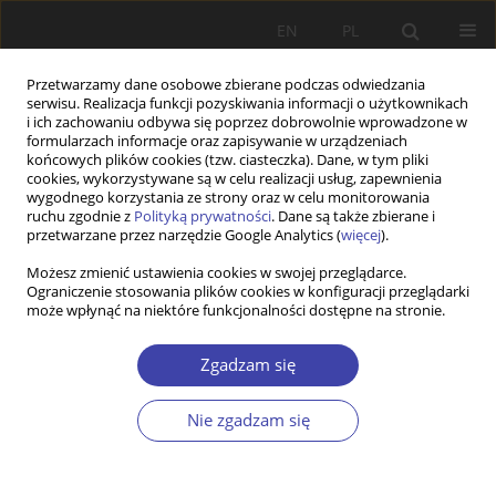
EN
PL
Przetwarzamy dane osobowe zbierane podczas odwiedzania
serwisu. Realizacja funkcji pozyskiwania informacji o użytkownikach
i ich zachowaniu odbywa się poprzez dobrowolnie wprowadzone w
formularzach informacje oraz zapisywanie w urządzeniach
końcowych plików cookies (tzw. ciasteczka). Dane, w tym pliki
cookies, wykorzystywane są w celu realizacji usług, zapewnienia
Autor
Shia Ly
wygodnego korzystania ze strony oraz w celu monitorowania
ruchu zgodnie z
Polityką prywatności
. Dane są także zbierane i
przetwarzane przez narzędzie Google Analytics (
więcej
).
STUDIA
Możesz zmienić ustawienia cookies w swojej przeglądarce.
Ograniczenie stosowania plików cookies w konfiguracji przeglądarki
Associative commitment by social investment:
może wpłynąć na niektóre funkcjonalności dostępne na stronie.
when local sports clubs reinforce the ability to
think the world
Zgadzam się
Thomas Zannin
,
Shia Manh Ly
,
Dominique Malatesta
,
Christophe
Jaccoud
Nie zgadzam się
Problemy Polityki Społecznej 2017;39:27-40
Statystyki