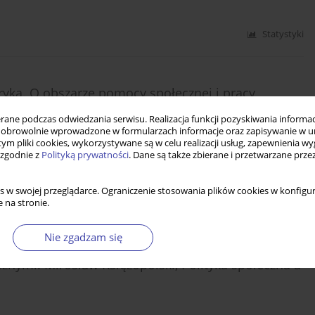
Statystyki
eryka. O obszarze pomocy społecznej i pracy
. Geisen, K. Piątek (red), Państwo socjalne w
ne podczas odwiedzania serwisu. Realizacja funkcji pozyskiwania informacj
i brytyjskiego modelu polityki społecznej w latach
obrowolnie wprowadzone w formularzach informacje oraz zapisywanie w u
– hiszpańskie zmagania z bezrobociem
 tym pliki cookies, wykorzystywane są w celu realizacji usług, zapewnienia 
 zgodnie z
Polityką prywatności
. Dane są także zbierane i przetwarzane prze
s w swojej przeglądarce. Ograniczenie stosowania plików cookies w konfigur
 na stronie.
Statystyki
Nie zgadzam się
znymi: Mirosław Księżopolski, Polityka społeczna a