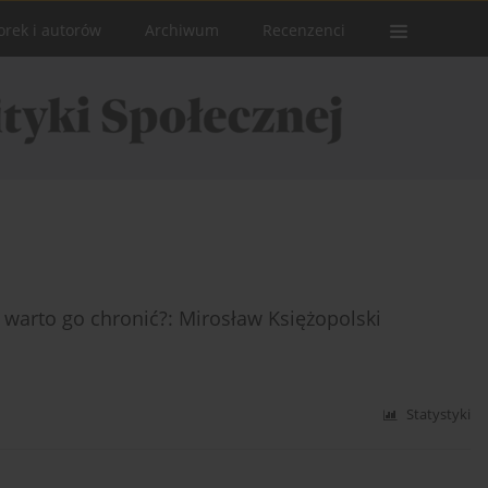
orek i autorów
Archiwum
Recenzenci
y warto go chronić?: Mirosław Księżopolski
Statystyki