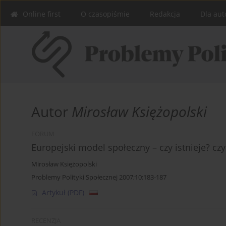
Online first
O czasopiśmie
Redakcja
Dla aut
Autor
Mirosław Księżopolski
FORUM
Europejski model społeczny – czy istnieje? cz
Mirosław Księżopolski
Problemy Polityki Społecznej 2007;10:183-187
Artykuł
(PDF)
RECENZJA