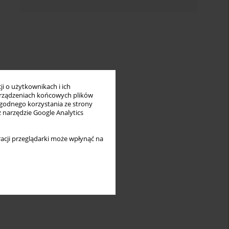
i o użytkownikach i ich
rządzeniach końcowych plików
wygodnego korzystania ze strony
z narzędzie Google Analytics
acji przeglądarki może wpłynąć na