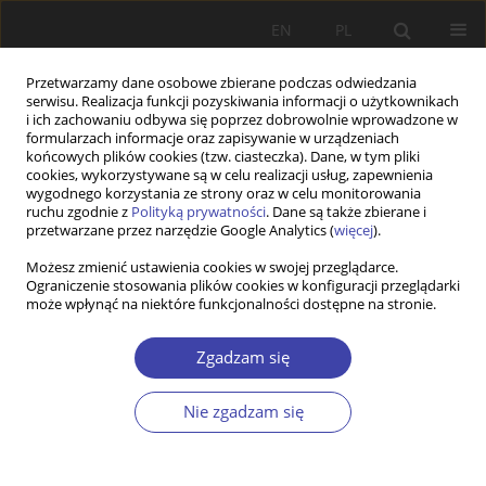
EN
PL
Przetwarzamy dane osobowe zbierane podczas odwiedzania
serwisu. Realizacja funkcji pozyskiwania informacji o użytkownikach
i ich zachowaniu odbywa się poprzez dobrowolnie wprowadzone w
formularzach informacje oraz zapisywanie w urządzeniach
końcowych plików cookies (tzw. ciasteczka). Dane, w tym pliki
cookies, wykorzystywane są w celu realizacji usług, zapewnienia
Autor
Elżbieta Kryńska
wygodnego korzystania ze strony oraz w celu monitorowania
ruchu zgodnie z
Polityką prywatności
. Dane są także zbierane i
przetwarzane przez narzędzie Google Analytics (
więcej
).
FORUM
Możesz zmienić ustawienia cookies w swojej przeglądarce.
Relacje między celami gospodarczymi i
Ograniczenie stosowania plików cookies w konfiguracji przeglądarki
społecznymi: Elżbieta Kryńska, Wysoki poziom
może wpłynąć na niektóre funkcjonalności dostępne na stronie.
zatrudnienia - cel polityki społecznej i polityki
gospodarczej
Zgadzam się
Elżbieta Kryńska
Nie zgadzam się
Problemy Polityki Społecznej 2005;8:200-205
Statystyki
Artykuł
(PDF)