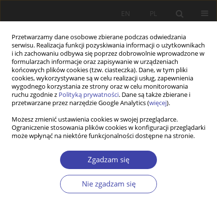
EN
PL
Przetwarzamy dane osobowe zbierane podczas odwiedzania
serwisu. Realizacja funkcji pozyskiwania informacji o użytkownikach
i ich zachowaniu odbywa się poprzez dobrowolnie wprowadzone w
formularzach informacje oraz zapisywanie w urządzeniach
końcowych plików cookies (tzw. ciasteczka). Dane, w tym pliki
cookies, wykorzystywane są w celu realizacji usług, zapewnienia
2004 vol. 7
wygodnego korzystania ze strony oraz w celu monitorowania
ruchu zgodnie z
Polityką prywatności
. Dane są także zbierane i
przetwarzane przez narzędzie Google Analytics (
więcej
).
FORUM
Możesz zmienić ustawienia cookies w swojej przeglądarce.
Ograniczenie stosowania plików cookies w konfiguracji przeglądarki
Wokół pracy: Elżbieta Kryńska,
może wpłynąć na niektóre funkcjonalności dostępne na stronie.
Zapotrzebowanie na pracą w
Zgadzam się
warunkach globalizacji
Nie zgadzam się
1
Elżbieta Kryńska