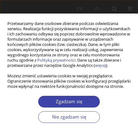
EN
PL
Przetwarzamy dane osobowe zbierane podczas odwiedzania
serwisu. Realizacja funkcji pozyskiwania informacji o użytkownikach
i ich zachowaniu odbywa się poprzez dobrowolnie wprowadzone w
formularzach informacje oraz zapisywanie w urządzeniach
końcowych plików cookies (tzw. ciasteczka). Dane, w tym pliki
cookies, wykorzystywane są w celu realizacji usług, zapewnienia
Autor
Stanisław Kot
wygodnego korzystania ze strony oraz w celu monitorowania
ruchu zgodnie z
Polityką prywatności
. Dane są także zbierane i
przetwarzane przez narzędzie Google Analytics (
więcej
).
STUDIA
Możesz zmienić ustawienia cookies w swojej przeglądarce.
Ograniczenie stosowania plików cookies w konfiguracji przeglądarki
Dylematy metodologiczne pomiaru dobrobytu i
może wpłynąć na niektóre funkcjonalności dostępne na stronie.
ubóstwa
Stanisław Maciej Kot
Zgadzam się
Problemy Polityki Społecznej 2002;4:97-115
Statystyki
Nie zgadzam się
Streszczenie
Artykuł
(PDF)