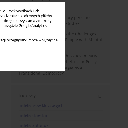
Miesiąc
Rok
i o użytkownikach i ich
rządzeniach końcowych plików
Auto-enrolment in voluntary pensions:
wygodnego korzystania ze strony
Comparative OECD case studies
z narzędzie Google Analytics
Bibliometric Insights into the Challenges
and Needs of Homeless People with Mental
acji przeglądarki może wpłynąć na
Disorders
The Politicisation of Youth Issues in Party
Programmes: Symbolic Rhetoric or Policy
Priority? The Case of Georgia as a
Transitional Democracy
Indeksy
Indeks słów kluczowych
Indeks dziedzin
Indeks autorów