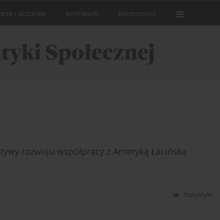
orek i autorów
Archiwum
Recenzenci
ektywy rozwoju współpracy z Ameryką Łacińską
Statystyki