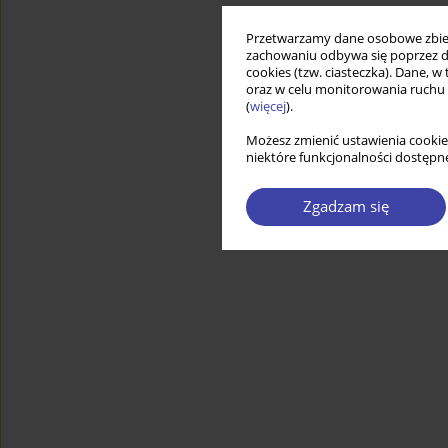
Przetwarzamy dane osobowe zbiera
zachowaniu odbywa się poprzez d
cookies (tzw. ciasteczka). Dane, w
oraz w celu monitorowania ruchu
(
więcej
).
Możesz zmienić ustawienia cookie
niektóre funkcjonalności dostępne
Zgadzam się