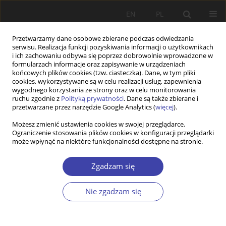
EN
PL
Przetwarzamy dane osobowe zbierane podczas odwiedzania
serwisu. Realizacja funkcji pozyskiwania informacji o użytkownikach
i ich zachowaniu odbywa się poprzez dobrowolnie wprowadzone w
formularzach informacje oraz zapisywanie w urządzeniach
końcowych plików cookies (tzw. ciasteczka). Dane, w tym pliki
cookies, wykorzystywane są w celu realizacji usług, zapewnienia
Autor
Roma Keister
wygodnego korzystania ze strony oraz w celu monitorowania
ruchu zgodnie z
Polityką prywatności
. Dane są także zbierane i
przetwarzane przez narzędzie Google Analytics (
więcej
).
Z WARSZTATÓW BADAWCZYCH
Możesz zmienić ustawienia cookies w swojej przeglądarce.
Ograniczenie stosowania plików cookies w konfiguracji przeglądarki
Labour market segmentation and pensions in the
może wpłynąć na niektóre funkcjonalności dostępne na stronie.
Polish defined-contribution scheme
Piotr Lewandowski
,
Kamil Stroński
,
Roma Keister
Zgadzam się
Problemy Polityki Społecznej 2016;33:111-137
Statystyki
Nie zgadzam się
Streszczenie
Artykuł
(PDF)