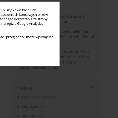
Miesiąc
Rok
i o użytkownikach i ich
rządzeniach końcowych plików
Auto-enrolment in voluntary pensions:
wygodnego korzystania ze strony
Comparative OECD case studies
z narzędzie Google Analytics
Bibliometric Insights into the Challenges
and Needs of Homeless People with Mental
acji przeglądarki może wpłynąć na
Disorders
The Politicisation of Youth Issues in Party
Programmes: Symbolic Rhetoric or Policy
Priority? The Case of Georgia as a
Transitional Democracy
Indeksy
Indeks słów kluczowych
Indeks dziedzin
Indeks autorów