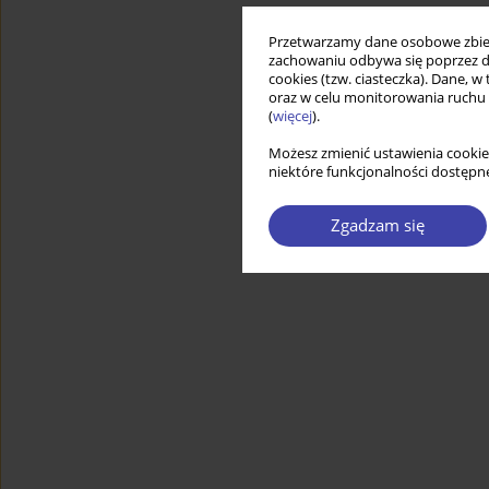
Przetwarzamy dane osobowe zbiera
zachowaniu odbywa się poprzez d
cookies (tzw. ciasteczka). Dane, w
oraz w celu monitorowania ruchu
(
więcej
).
Możesz zmienić ustawienia cookie
niektóre funkcjonalności dostępne
Zgadzam się