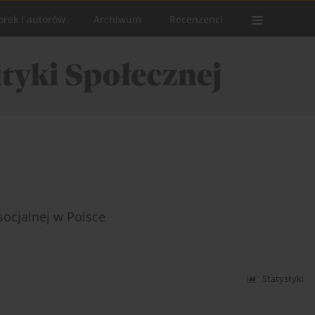
orek i autorów
Archiwum
Recenzenci
socjalnej w Polsce
Statystyki