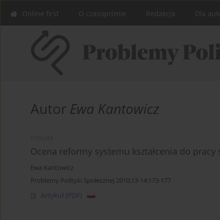
Online first
O czasopiśmie
Redakcja
Dla aut
Autor
Ewa Kantowicz
FORUM
Ocena reformy systemu kształcenia do pracy 
Ewa Kantowicz
Problemy Polityki Społecznej 2010;13-14:173-177
Artykuł
(PDF)