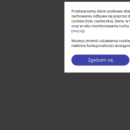
Przetwarzamy dane osobowe zbiera
zachowaniu odbywa się poprzez d
cookies (tzw. ciasteczka). Dane, w
oraz w celu monitorowania ruchu
(
więcej
).
Możesz zmienić ustawienia cookie
niektóre funkcjonalności dostępne
Zgadzam się