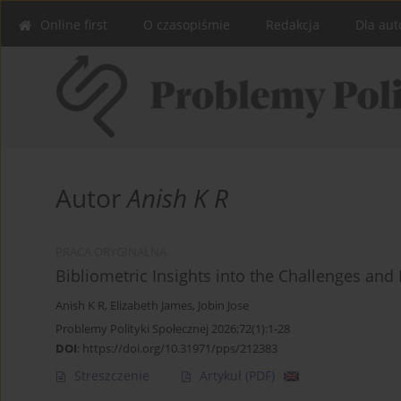
Online first
O czasopiśmie
Redakcja
Dla aut
Autor
Anish K R
PRACA ORYGINALNA
Bibliometric Insights into the Challenges an
Anish K R
,
Elizabeth James
,
Jobin Jose
Problemy Polityki Społecznej 2026;72(1):1-28
DOI
:
https://doi.org/10.31971/pps/212383
Streszczenie
Artykuł
(PDF)