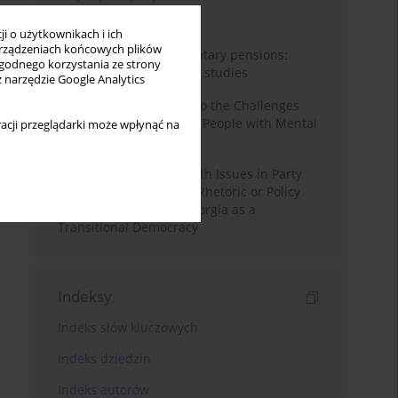
Miesiąc
Rok
i o użytkownikach i ich
rządzeniach końcowych plików
Auto-enrolment in voluntary pensions:
wygodnego korzystania ze strony
Comparative OECD case studies
z narzędzie Google Analytics
Bibliometric Insights into the Challenges
and Needs of Homeless People with Mental
acji przeglądarki może wpłynąć na
Disorders
The Politicisation of Youth Issues in Party
Programmes: Symbolic Rhetoric or Policy
Priority? The Case of Georgia as a
Transitional Democracy
Indeksy
Indeks słów kluczowych
Indeks dziedzin
Indeks autorów