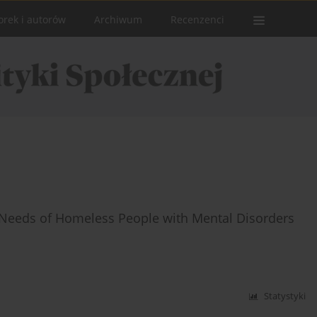
orek i autorów
Archiwum
Recenzenci
d Needs of Homeless People with Mental Disorders
Statystyki