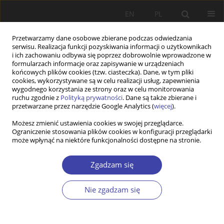
EN
PL
Przetwarzamy dane osobowe zbierane podczas odwiedzania
serwisu. Realizacja funkcji pozyskiwania informacji o użytkownikach
i ich zachowaniu odbywa się poprzez dobrowolnie wprowadzone w
formularzach informacje oraz zapisywanie w urządzeniach
końcowych plików cookies (tzw. ciasteczka). Dane, w tym pliki
cookies, wykorzystywane są w celu realizacji usług, zapewnienia
Autor
Justyna Ignaszak
wygodnego korzystania ze strony oraz w celu monitorowania
ruchu zgodnie z
Polityką prywatności
. Dane są także zbierane i
przetwarzane przez narzędzie Google Analytics (
więcej
).
PRACA ORYGINALNA
Możesz zmienić ustawienia cookies w swojej przeglądarce.
Ograniczenie stosowania plików cookies w konfiguracji przeglądarki
Delegitimizing climate policy on social media
może wpłynąć na niektóre funkcjonalności dostępne na stronie.
platforms: Dominant narratives
Justyna Marianna Ignaszak
,
Igor Lyubashenko
Zgadzam się
Problemy Polityki Społecznej 2026;73(2):1-23
DOI
:
https://doi.org/10.31971/pps/224414
Nie zgadzam się
Statystyki
Streszczenie
Artykuł
(PDF)