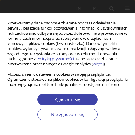
EN
PL
Przetwarzamy dane osobowe zbierane podczas odwiedzania
serwisu. Realizacja funkcji pozyskiwania informacji o użytkownikach
i ich zachowaniu odbywa się poprzez dobrowolnie wprowadzone w
formularzach informacje oraz zapisywanie w urządzeniach
końcowych plików cookies (tzw. ciasteczka). Dane, w tym pliki
cookies, wykorzystywane są w celu realizacji usług, zapewnienia
Autor
Julia Tsybulska
wygodnego korzystania ze strony oraz w celu monitorowania
ruchu zgodnie z
Polityką prywatności
. Dane są także zbierane i
przetwarzane przez narzędzie Google Analytics (
więcej
).
PRACA ORYGINALNA
Możesz zmienić ustawienia cookies w swojej przeglądarce.
Ograniczenie stosowania plików cookies w konfiguracji przeglądarki
What is the Impact of Social Isolation of
może wpłynąć na niektóre funkcjonalności dostępne na stronie.
Internally Displaced Persons in Rural
Communities? Implications for Ukraine’s
Zgadzam się
Recovery
Viktor BORSHCHEVSKYI
,
Julia Tsybulska
Nie zgadzam się
Problemy Polityki Społecznej 2025;71(4):1-27
DOI
:
https://doi.org/10.31971/pps/214249
Statystyki