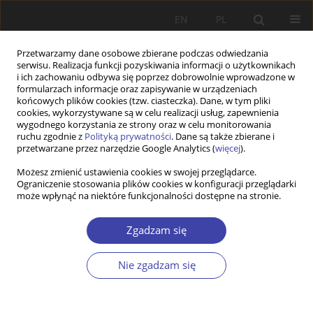
EN
PL
Przetwarzamy dane osobowe zbierane podczas odwiedzania
serwisu. Realizacja funkcji pozyskiwania informacji o użytkownikach
i ich zachowaniu odbywa się poprzez dobrowolnie wprowadzone w
formularzach informacje oraz zapisywanie w urządzeniach
końcowych plików cookies (tzw. ciasteczka). Dane, w tym pliki
cookies, wykorzystywane są w celu realizacji usług, zapewnienia
Autor
Dorota Głogosz
wygodnego korzystania ze strony oraz w celu monitorowania
ruchu zgodnie z
Polityką prywatności
. Dane są także zbierane i
przetwarzane przez narzędzie Google Analytics (
więcej
).
PRACA ORYGINALNA
Możesz zmienić ustawienia cookies w swojej przeglądarce.
Ograniczenie stosowania plików cookies w konfiguracji przeglądarki
Forms of care for children up to the age of three
może wpłynąć na niektóre funkcjonalności dostępne na stronie.
— solutions preferred by parents (empirical
research results)
Zgadzam się
Dorota Głogosz
Problemy Polityki Społecznej 2021;53:96-112
Nie zgadzam się
DOI
:
https://doi.org/10.31971/pps/142003
Statystyki