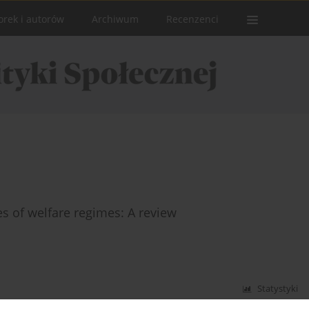
orek i autorów
Archiwum
Recenzenci
es of welfare regimes: A review
Statystyki