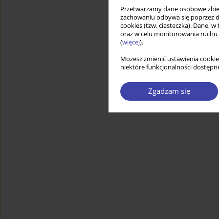
Przetwarzamy dane osobowe zbiera
zachowaniu odbywa się poprzez d
cookies (tzw. ciasteczka). Dane, w
oraz w celu monitorowania ruchu
(
więcej
).
Możesz zmienić ustawienia cookie
niektóre funkcjonalności dostępne
Zgadzam się