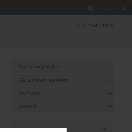
EN
PL
ISSN:
1640-1808
Wyślij swój artykuł
Dla autorek i autorów
Archiwum
Kontakt
Najczęściej czytane