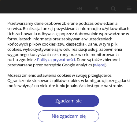
EN
PL
Przetwarzamy dane osobowe zbierane podczas odwiedzania
serwisu. Realizacja funkcji pozyskiwania informacji o użytkownikach
i ich zachowaniu odbywa się poprzez dobrowolnie wprowadzone w
formularzach informacje oraz zapisywanie w urządzeniach
końcowych plików cookies (tzw. ciasteczka). Dane, w tym pliki
cookies, wykorzystywane są w celu realizacji usług, zapewnienia
Autor
Katarzyna Głąbicka
wygodnego korzystania ze strony oraz w celu monitorowania
ruchu zgodnie z
Polityką prywatności
. Dane są także zbierane i
przetwarzane przez narzędzie Google Analytics (
więcej
).
INNE
Możesz zmienić ustawienia cookies w swojej przeglądarce.
Ograniczenie stosowania plików cookies w konfiguracji przeglądarki
Przegląd literatury dotyczącej polityki społecznej
może wpłynąć na niektóre funkcjonalności dostępne na stronie.
w Unii Europejskiej
Katarzyna Głąbicka
Zgadzam się
Problemy Polityki Społecznej 2001;3:230-238
Statystyki
Nie zgadzam się
Artykuł
(PDF)