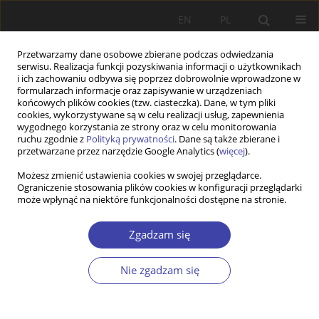
EN
PL
Przetwarzamy dane osobowe zbierane podczas odwiedzania
serwisu. Realizacja funkcji pozyskiwania informacji o użytkownikach
i ich zachowaniu odbywa się poprzez dobrowolnie wprowadzone w
formularzach informacje oraz zapisywanie w urządzeniach
końcowych plików cookies (tzw. ciasteczka). Dane, w tym pliki
cookies, wykorzystywane są w celu realizacji usług, zapewnienia
Autor
Jaroslav Dvorak
wygodnego korzystania ze strony oraz w celu monitorowania
ruchu zgodnie z
Polityką prywatności
. Dane są także zbierane i
przetwarzane przez narzędzie Google Analytics (
więcej
).
PRACA ORYGINALNA
Możesz zmienić ustawienia cookies w swojej przeglądarce.
Ograniczenie stosowania plików cookies w konfiguracji przeglądarki
Exploring the content of blindness rehabilitation
może wpłynąć na niektóre funkcjonalności dostępne na stronie.
programs in Lithuania: models and approaches
Remigijus Civinskas
,
Jaroslav Dvorak
Zgadzam się
Problemy Polityki Społecznej 2024;66(3):1-22
DOI
:
https://doi.org/10.31971/pps/177253
Nie zgadzam się
Statystyki
Streszczenie
Artykuł
(PDF)