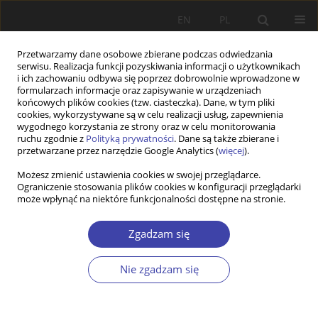
EN
PL
Przetwarzamy dane osobowe zbierane podczas odwiedzania
serwisu. Realizacja funkcji pozyskiwania informacji o użytkownikach
i ich zachowaniu odbywa się poprzez dobrowolnie wprowadzone w
formularzach informacje oraz zapisywanie w urządzeniach
końcowych plików cookies (tzw. ciasteczka). Dane, w tym pliki
cookies, wykorzystywane są w celu realizacji usług, zapewnienia
Autor
Zbigniew Drąg
wygodnego korzystania ze strony oraz w celu monitorowania
ruchu zgodnie z
Polityką prywatności
. Dane są także zbierane i
przetwarzane przez narzędzie Google Analytics (
więcej
).
Z WARSZTATÓW BADAWCZYCH
Możesz zmienić ustawienia cookies w swojej przeglądarce.
Ograniczenie stosowania plików cookies w konfiguracji przeglądarki
Integracja Polski z Unią Europejską:
może wpłynąć na niektóre funkcjonalności dostępne na stronie.
zainteresowanie, nadzieje i obawy młodzieży
wiejskiej
Zgadzam się
Zbigniew Drąg
Problemy Polityki Społecznej 2004;6:171-184
Nie zgadzam się
Statystyki
Streszczenie
Artykuł
(PDF)