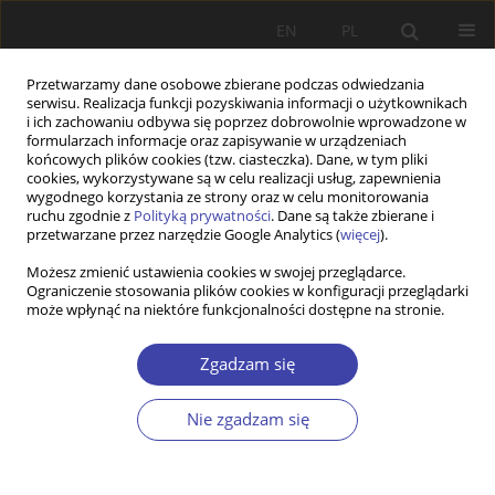
EN
PL
Przetwarzamy dane osobowe zbierane podczas odwiedzania
serwisu. Realizacja funkcji pozyskiwania informacji o użytkownikach
i ich zachowaniu odbywa się poprzez dobrowolnie wprowadzone w
formularzach informacje oraz zapisywanie w urządzeniach
końcowych plików cookies (tzw. ciasteczka). Dane, w tym pliki
cookies, wykorzystywane są w celu realizacji usług, zapewnienia
2004 vol. 6
wygodnego korzystania ze strony oraz w celu monitorowania
ruchu zgodnie z
Polityką prywatności
. Dane są także zbierane i
przetwarzane przez narzędzie Google Analytics (
więcej
).
Z WARSZTATÓW BADAWCZYCH
Możesz zmienić ustawienia cookies w swojej przeglądarce.
Ograniczenie stosowania plików cookies w konfiguracji przeglądarki
Integracja Polski z Unią
może wpłynąć na niektóre funkcjonalności dostępne na stronie.
Europejską: zainteresowanie,
Zgadzam się
nadzieje i obawy młodzieży
Nie zgadzam się
wiejskiej