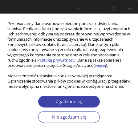
EN
PL
Przetwarzamy dane osobowe zbierane podczas odwiedzania
serwisu. Realizacja funkcji pozyskiwania informacji o użytkownikach
i ich zachowaniu odbywa się poprzez dobrowolnie wprowadzone w
formularzach informacje oraz zapisywanie w urządzeniach
końcowych plików cookies (tzw. ciasteczka). Dane, w tym pliki
cookies, wykorzystywane są w celu realizacji usług, zapewnienia
Autor
Janusz Dąbrowski
wygodnego korzystania ze strony oraz w celu monitorowania
ruchu zgodnie z
Polityką prywatności
. Dane są także zbierane i
przetwarzane przez narzędzie Google Analytics (
więcej
).
RECENZJA
Możesz zmienić ustawienia cookies w swojej przeglądarce.
Czy neoliberalizm jest już passé?
Ograniczenie stosowania plików cookies w konfiguracji przeglądarki
może wpłynąć na niektóre funkcjonalności dostępne na stronie.
Janusz Dąbrowski
Problemy Polityki Społecznej 2009;12:241-251
Zgadzam się
Statystyki
Artykuł
(PDF)
Nie zgadzam się
FORUM