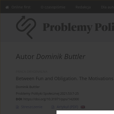
Online first
O czasopiśmie
Redakcja
Dla aut
Autor
Dominik Buttler
PRACA ORYGINALNA
Between Fun and Obligation. The Motivations 
Dominik Buttler
Problemy Polityki Społecznej 2021;53:7-25
DOI
:
https://doi.org/10.31971/pps/142000
Streszczenie
Artykuł
(PDF)