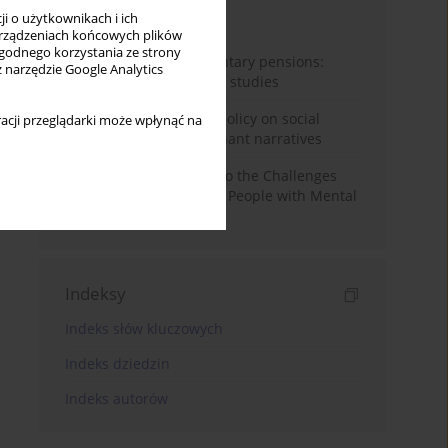
i o użytkownikach i ich
Miesiąc
Rok
rządzeniach końcowych plików
wygodnego korzystania ze strony
Auto-enrolment in voluntary pensions:
z narzędzie Google Analytics
Comparative OECD case studies
Delegitimizing climate policy on social
acji przeglądarki może wpłynąć na
media platforms: Dominant narratives
Bibliometric Insights into the Challenges
and Needs of Homeless People with Mental
Disorders
Indeksy
Indeks słów kluczowych
Indeks dziedzin
Indeks autorów