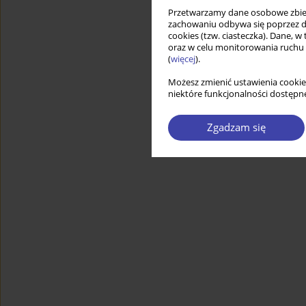
Przetwarzamy dane osobowe zbiera
zachowaniu odbywa się poprzez d
cookies (tzw. ciasteczka). Dane, w
oraz w celu monitorowania ruchu
(
więcej
).
Możesz zmienić ustawienia cookie
niektóre funkcjonalności dostępne
Zgadzam się