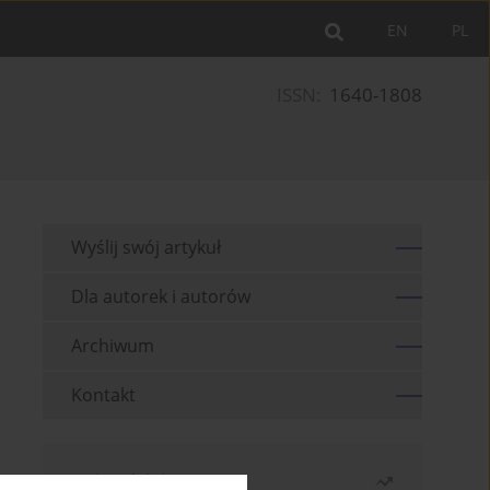
EN
PL
ISSN:
1640-1808
Wyślij swój artykuł
Dla autorek i autorów
Archiwum
Kontakt
Najczęściej czytane