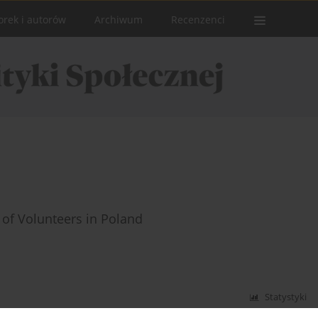
orek i autorów
Archiwum
Recenzenci
of Volunteers in Poland
Statystyki