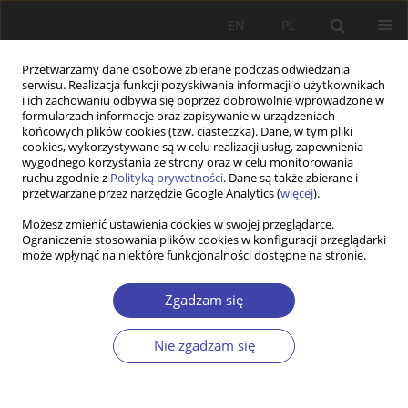
EN
PL
Przetwarzamy dane osobowe zbierane podczas odwiedzania
serwisu. Realizacja funkcji pozyskiwania informacji o użytkownikach
i ich zachowaniu odbywa się poprzez dobrowolnie wprowadzone w
formularzach informacje oraz zapisywanie w urządzeniach
końcowych plików cookies (tzw. ciasteczka). Dane, w tym pliki
cookies, wykorzystywane są w celu realizacji usług, zapewnienia
Autor
Ryszard Bugaj
wygodnego korzystania ze strony oraz w celu monitorowania
ruchu zgodnie z
Polityką prywatności
. Dane są także zbierane i
przetwarzane przez narzędzie Google Analytics (
więcej
).
FORUM
Możesz zmienić ustawienia cookies w swojej przeglądarce.
Ograniczenie stosowania plików cookies w konfiguracji przeglądarki
Relacje między celami gospodarczymi i
może wpłynąć na niektóre funkcjonalności dostępne na stronie.
społecznymi: Ryszard Bugaj, Gospodarka i cele
społeczne
Zgadzam się
Ryszard Bugaj
Problemy Polityki Społecznej 2005;8:185-188
Nie zgadzam się
Statystyki
Artykuł
(PDF)