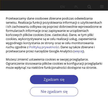
EN
PL
Przetwarzamy dane osobowe zbierane podczas odwiedzania
serwisu. Realizacja funkcji pozyskiwania informacji o użytkownikach
i ich zachowaniu odbywa się poprzez dobrowolnie wprowadzone w
formularzach informacje oraz zapisywanie w urządzeniach
końcowych plików cookies (tzw. ciasteczka). Dane, w tym pliki
cookies, wykorzystywane są w celu realizacji usług, zapewnienia
Autor
Sergii Boltivets
wygodnego korzystania ze strony oraz w celu monitorowania
ruchu zgodnie z
Polityką prywatności
. Dane są także zbierane i
przetwarzane przez narzędzie Google Analytics (
więcej
).
PRACA ORYGINALNA
Możesz zmienić ustawienia cookies w swojej przeglądarce.
Ograniczenie stosowania plików cookies w konfiguracji przeglądarki
Medico-social and psychological model of
może wpłynąć na niektóre funkcjonalności dostępne na stronie.
rehabilitation of children with neurotic disorders
who are in foster families under conditions of
Zgadzam się
social stress
Sergii Boltivets
,
Timur Honchar
,
Yulija Chelyadyn
,
Liudmyla Uralova
,
Nie zgadzam się
Oleksii Honchar
Problemy Polityki Społecznej 2023;60(1):59-72
DOI
:
https://doi.org/10.31971/pps/168429