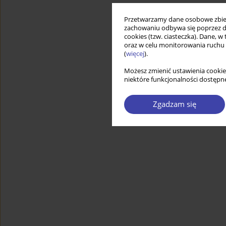
Przetwarzamy dane osobowe zbiera
zachowaniu odbywa się poprzez d
cookies (tzw. ciasteczka). Dane, w
oraz w celu monitorowania ruchu
(
więcej
).
Możesz zmienić ustawienia cookie
niektóre funkcjonalności dostępne
Zgadzam się