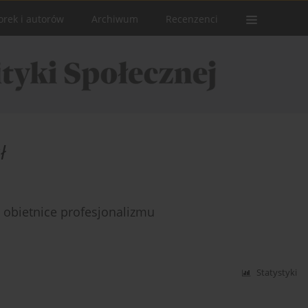
orek i autorów
Archiwum
Recenzenci
ł
 obietnice profesjonalizmu
Statystyki