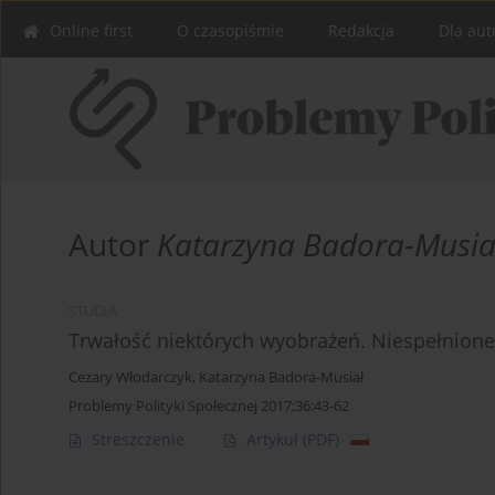
Online first
O czasopiśmie
Redakcja
Dla aut
Autor
Katarzyna Badora-Musia
STUDIA
Trwałość niektórych wyobrażeń. Niespełnione
Cezary Włodarczyk
,
Katarzyna Badora-Musiał
Problemy Polityki Społecznej 2017;36:43-62
Streszczenie
Artykuł
(PDF)