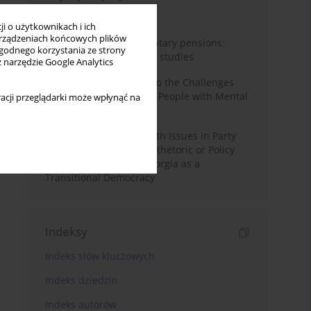
Miesiąc
Rok
i o użytkownikach i ich
rządzeniach końcowych plików
Auto-enrolment in voluntary pensions:
wygodnego korzystania ze strony
Comparative OECD case studies
z narzędzie Google Analytics
Bibliometric Insights into the Challenges
and Needs of Homeless People with Mental
acji przeglądarki może wpłynąć na
Disorders
The Politicisation of Youth Issues in Party
Programmes: Symbolic Rhetoric or Policy
Priority? The Case of Georgia as a
Transitional Democracy
Indeksy
Indeks słów kluczowych
Indeks dziedzin
Indeks autorów