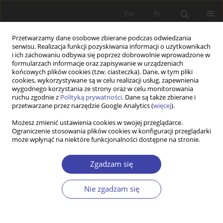
EN
PL
Przetwarzamy dane osobowe zbierane podczas odwiedzania
serwisu. Realizacja funkcji pozyskiwania informacji o użytkownikach
i ich zachowaniu odbywa się poprzez dobrowolnie wprowadzone w
formularzach informacje oraz zapisywanie w urządzeniach
końcowych plików cookies (tzw. ciasteczka). Dane, w tym pliki
cookies, wykorzystywane są w celu realizacji usług, zapewnienia
Autor
Jolanta Aidukaite
wygodnego korzystania ze strony oraz w celu monitorowania
ruchu zgodnie z
Polityką prywatności
. Dane są także zbierane i
przetwarzane przez narzędzie Google Analytics (
więcej
).
PRACA ORYGINALNA
Możesz zmienić ustawienia cookies w swojej przeglądarce.
Large Families in the EU Countries: A Comparison
Ograniczenie stosowania plików cookies w konfiguracji przeglądarki
of Support Schemes and Outcomes
może wpłynąć na niektóre funkcjonalności dostępne na stronie.
Kristina Senkuviene
,
Jolanta Aidukaite
Zgadzam się
Problemy Polityki Społecznej 2025;69(2):1-23
DOI
:
https://doi.org/10.31971/pps/205803
Nie zgadzam się
Statystyki
Streszczenie
Artykuł
(PDF)