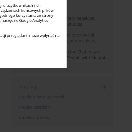
i o użytkownikach i ich
Miesiąc
Rok
rządzeniach końcowych plików
wygodnego korzystania ze strony
Auto-enrolment in voluntary pensions:
z narzędzie Google Analytics
Comparative OECD case studies
Delegitimizing climate policy on social
acji przeglądarki może wpłynąć na
media platforms: Dominant narratives
Bibliometric Insights into the Challenges
and Needs of Homeless People with Mental
Disorders
Indeksy
Indeks słów kluczowych
Indeks dziedzin
Indeks autorów