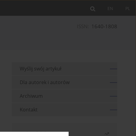
EN
PL
ISSN:
1640-1808
Wyślij swój artykuł
Dla autorek i autorów
Archiwum
Kontakt
Najczęściej czytane