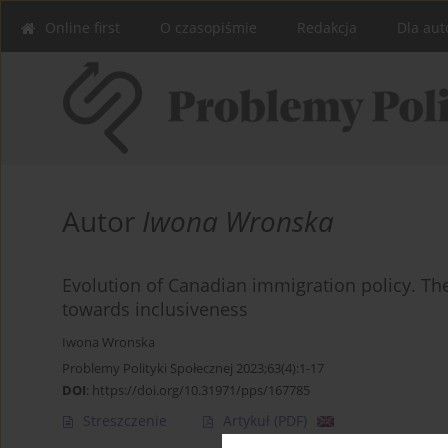
Online first
O czasopiśmie
Redakcja
Dla aut
Autor
Iwona Wronska
Evolution of Canadian immigration policy. T
towards inclusiveness
Iwona Wronska
Problemy Polityki Społecznej 2023;63(4):1-17
DOI
:
https://doi.org/10.31971/pps/167785
Streszczenie
Artykuł
(PDF)