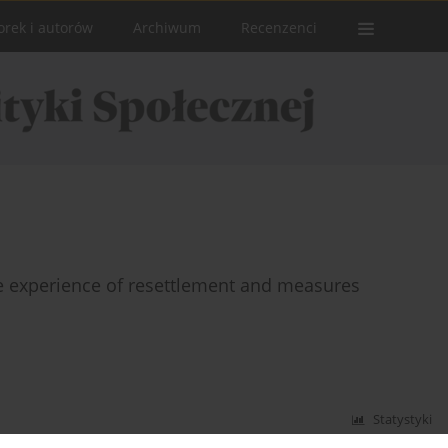
orek i autorów
Archiwum
Recenzenci
he experience of resettlement and measures
Statystyki