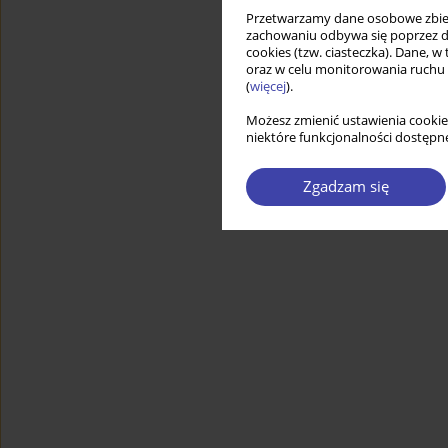
Przetwarzamy dane osobowe zbiera
zachowaniu odbywa się poprzez d
cookies (tzw. ciasteczka). Dane, w
oraz w celu monitorowania ruchu
(
więcej
).
Możesz zmienić ustawienia cookie
niektóre funkcjonalności dostępne
Zgadzam się