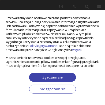
EN
PL
Przetwarzamy dane osobowe zbierane podczas odwiedzania
serwisu. Realizacja funkcji pozyskiwania informacji o użytkownikach
i ich zachowaniu odbywa się poprzez dobrowolnie wprowadzone w
formularzach informacje oraz zapisywanie w urządzeniach
końcowych plików cookies (tzw. ciasteczka). Dane, w tym pliki
cookies, wykorzystywane są w celu realizacji usług, zapewnienia
Autor
Klaudia Wolniewicz-Slomka
wygodnego korzystania ze strony oraz w celu monitorowania
ruchu zgodnie z
Polityką prywatności
. Dane są także zbierane i
przetwarzane przez narzędzie Google Analytics (
więcej
).
Z WARSZTATÓW BADAWCZYCH
Możesz zmienić ustawienia cookies w swojej przeglądarce.
Ograniczenie stosowania plików cookies w konfiguracji przeglądarki
Projektowanie i implementacja polityki rodzinnej
może wpłynąć na niektóre funkcjonalności dostępne na stronie.
na poziomie lokalnym na przykładzie dwóch
miast
Zgadzam się
Klaudia Wolniewicz-Slomka
Problemy Polityki Społecznej 2019;45:105-122
Nie zgadzam się
DOI
:
https://doi.org/10.31971/16401808.45.2.2019.7
Statystyki