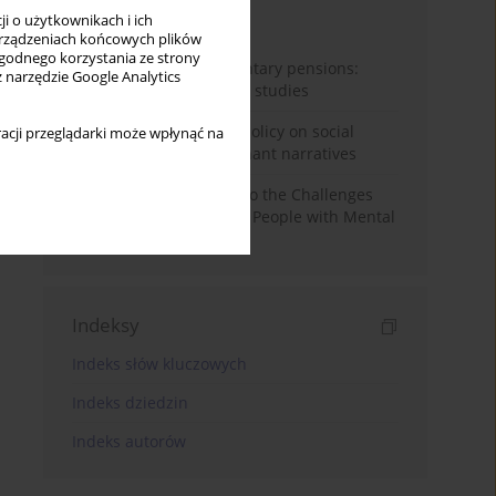
i o użytkownikach i ich
Miesiąc
Rok
rządzeniach końcowych plików
wygodnego korzystania ze strony
Auto-enrolment in voluntary pensions:
z narzędzie Google Analytics
Comparative OECD case studies
Delegitimizing climate policy on social
acji przeglądarki może wpłynąć na
media platforms: Dominant narratives
Bibliometric Insights into the Challenges
and Needs of Homeless People with Mental
Disorders
Indeksy
Indeks słów kluczowych
Indeks dziedzin
Indeks autorów