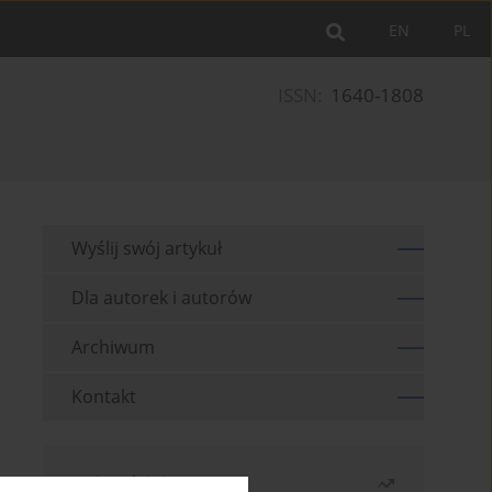
EN
PL
ISSN:
1640-1808
Wyślij swój artykuł
Dla autorek i autorów
Archiwum
Kontakt
Najczęściej czytane