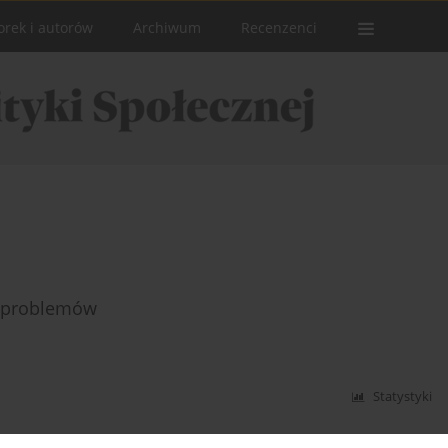
orek i autorów
Archiwum
Recenzenci
a problemów
Statystyki