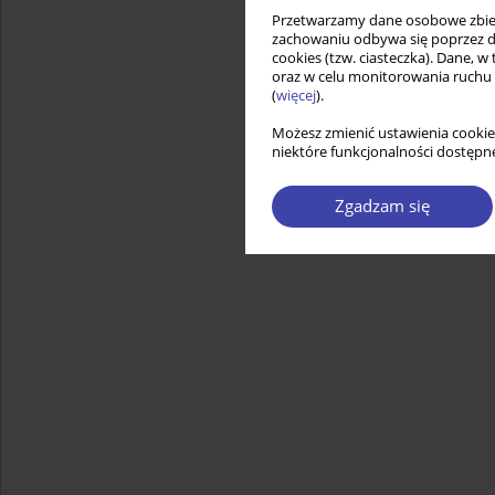
Przetwarzamy dane osobowe zbiera
zachowaniu odbywa się poprzez d
cookies (tzw. ciasteczka). Dane, w
oraz w celu monitorowania ruchu
(
więcej
).
Możesz zmienić ustawienia cookie
niektóre funkcjonalności dostępne
Zgadzam się