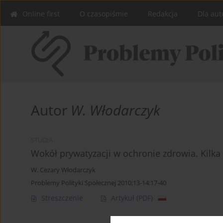
Online first
O czasopiśmie
Redakcja
Dla aut
Autor
W. Włodarczyk
STUDIA
Wokół prywatyzacji w ochronie zdrowia. Kilk
W. Cezary Włodarczyk
Problemy Polityki Społecznej 2010;13-14:17-40
Streszczenie
Artykuł
(PDF)