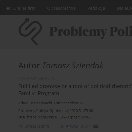
Online first
O czasopiśmie
Redakcja
Dla aut
Autor
Tomasz Szlendak
PRACA ORYGINALNA
Fulfilled promise or a tool of political rhetor
Family” Program
Arkadiusz Karwacki
,
Tomasz Szlendak
Problemy Polityki Społecznej 2020;51:75-98
DOI
:
https://doi.org/10.31971/pps/131160
Streszczenie
Artykuł
(PDF)