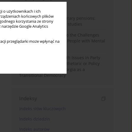
Miesiąc
Rok
i o użytkownikach i ich
rządzeniach końcowych plików
Auto-enrolment in voluntary pensions:
wygodnego korzystania ze strony
Comparative OECD case studies
z narzędzie Google Analytics
Bibliometric Insights into the Challenges
and Needs of Homeless People with Mental
acji przeglądarki może wpłynąć na
Disorders
The Politicisation of Youth Issues in Party
Programmes: Symbolic Rhetoric or Policy
Priority? The Case of Georgia as a
Transitional Democracy
Indeksy
Indeks słów kluczowych
Indeks dziedzin
Indeks autorów