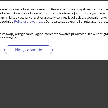
ne podczas odwiedzania serwisu. Realizacja funkcji pozyskiwania informacj
obrowolnie wprowadzone w formularzach informacje oraz zapisywanie w u
 poziomicy” Richarda Wilkinsona i Kate Pickett
 tym pliki cookies, wykorzystywane są w celu realizacji usług, zapewnienia 
 zgodnie z
Polityką prywatności
. Dane są także zbierane i przetwarzane prze
s w swojej przeglądarce. Ograniczenie stosowania plików cookies w konfigur
Statystyki
 na stronie.
Nie zgadzam się