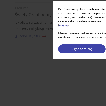
RECENZJA
Przetwarzamy dane osobowe zbiera
zachowaniu odbywa się poprzez d
Święty Graal polityki społecznej? O „koncepcji
cookies (tzw. ciasteczka). Dane, w
oraz w celu monitorowania ruchu
Arkadiusz Karwacki
,
Tomasz Szlendak
(
więcej
).
Problemy Polityki Społecznej 2009;12:219-231
Możesz zmienić ustawienia cookie
Artykuł
(PDF)
niektóre funkcjonalności dostępne
Zgadzam się