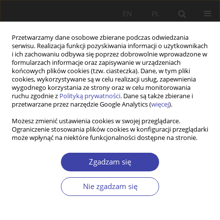
EN
PL
Przetwarzamy dane osobowe zbierane podczas odwiedzania
serwisu. Realizacja funkcji pozyskiwania informacji o użytkownikach
i ich zachowaniu odbywa się poprzez dobrowolnie wprowadzone w
formularzach informacje oraz zapisywanie w urządzeniach
końcowych plików cookies (tzw. ciasteczka). Dane, w tym pliki
cookies, wykorzystywane są w celu realizacji usług, zapewnienia
Autor
Szymon Wójcik
wygodnego korzystania ze strony oraz w celu monitorowania
ruchu zgodnie z
Polityką prywatności
. Dane są także zbierane i
przetwarzane przez narzędzie Google Analytics (
więcej
).
PRACA ORYGINALNA
Możesz zmienić ustawienia cookies w swojej przeglądarce.
Ograniczenie stosowania plików cookies w konfiguracji przeglądarki
How to capture these benefits? Systematic review
może wpłynąć na niektóre funkcjonalności dostępne na stronie.
of Polish literature on impact measurement in
the social economy
Zgadzam się
Szymon Wójcik
Problemy Polityki Społecznej 2020;50:77-95
Nie zgadzam się
DOI
:
https://doi.org/10.31971/16401808.50.3.2020.5
Statystyki