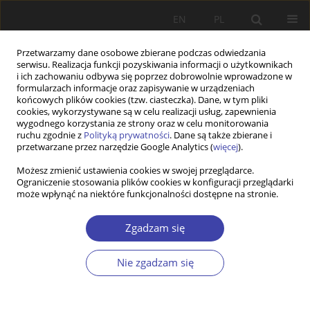
EN
PL
Przetwarzamy dane osobowe zbierane podczas odwiedzania
serwisu. Realizacja funkcji pozyskiwania informacji o użytkownikach
i ich zachowaniu odbywa się poprzez dobrowolnie wprowadzone w
formularzach informacje oraz zapisywanie w urządzeniach
końcowych plików cookies (tzw. ciasteczka). Dane, w tym pliki
cookies, wykorzystywane są w celu realizacji usług, zapewnienia
Autor
Łukasz Szewczyk
wygodnego korzystania ze strony oraz w celu monitorowania
ruchu zgodnie z
Polityką prywatności
. Dane są także zbierane i
przetwarzane przez narzędzie Google Analytics (
więcej
).
Z WARSZTATÓW BADAWCZYCH
Możesz zmienić ustawienia cookies w swojej przeglądarce.
Ograniczenie stosowania plików cookies w konfiguracji przeglądarki
Badanie przez działanie. O zastosowaniu techniki
może wpłynąć na niektóre funkcjonalności dostępne na stronie.
wideo w polityce społecznej
Łukasz Szewczyk
Zgadzam się
Problemy Polityki Społecznej 2011;15:85-98
Statystyki
Nie zgadzam się
Streszczenie
Artykuł
(PDF)